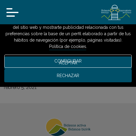
Usamos cookies
Utilizamos cookies propias y de terceros para analizar el uso
del sitio web y mostrarte publicidad relacionada con tus
preferencias sobre la base de un perfil elaborado a partir de tus
INICIO
»
MERCADO DE TRABAJO
»
BOLETÍN DE EMPLEO DE IRUN, NOVIEMBRE
hábitos de navegación (por ejemplo, páginas visitadas).
2020
Política de cookies
.
Boletín de empleo de Irun,
CONFIGURAR
ACEPTAR
noviembre 2020
RECHAZAR
febrero 5, 2021