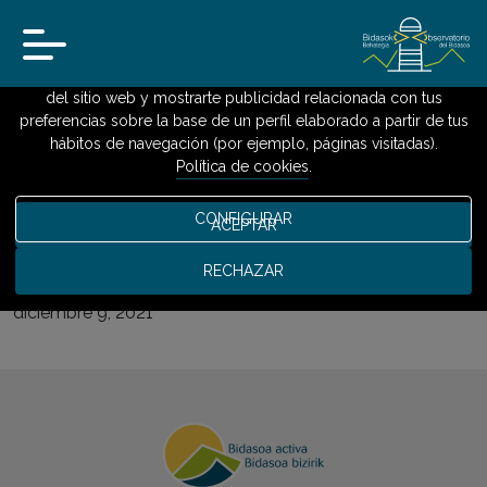
Usamos cookies
Utilizamos cookies propias y de terceros para analizar el uso
del sitio web y mostrarte publicidad relacionada con tus
preferencias sobre la base de un perfil elaborado a partir de tus
INICIO
»
MERCADO DE TRABAJO
»
BOLETÍN DE EMPLEO DE IRUN NOVIEMBRE
hábitos de navegación (por ejemplo, páginas visitadas).
2021
Política de cookies
.
Boletín de empleo de Irun
CONFIGURAR
ACEPTAR
noviembre 2021
RECHAZAR
diciembre 9, 2021