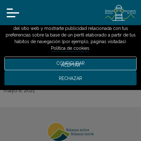
Usamos cookies
Utilizamos cookies propias y de terceros para analizar el uso
del sitio web y mostrarte publicidad relacionada con tus
preferencias sobre la base de un perfil elaborado a partir de tus
INICIO
»
MERCADO DE TRABAJO
»
BOLETÍN DE EMPLEO HONDARRIBIA, ABRIL
hábitos de navegación (por ejemplo, páginas visitadas).
2021
Política de cookies
.
Boletín de empleo Hondarribia,
CONFIGURAR
ACEPTAR
abril 2021
RECHAZAR
mayo 6, 2021